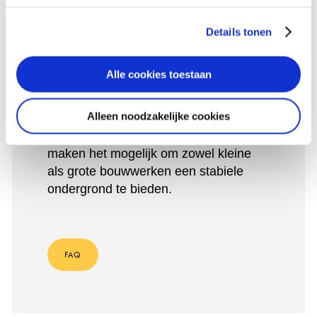
gaat akkoord met onze cookies als u onze website blijft
gebruiken.
Details tonen
FAQ – VEELGESTELDE VRAGEN
GRONDSCHROEVEN, HOE,
WAAR, WANNEER? .
Alle cookies toestaan
Ieder bouwproject kent verschillende
Alleen noodzakelijke cookies
voorwaarden, maar onze
grondschroeven zijn veelzijdig en
maken het mogelijk om zowel kleine
als grote bouwwerken een stabiele
ondergrond te bieden.
FAQ