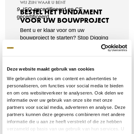
WIJ ZIJN WAAR U BENT
9.
ISO-gecertificeerd en CE-
BESTEL HET FUNDAMENT
gecertificeerd.
VOOR UW BOUWPROJECT
Bent u er klaar voor om uw
bouwproject te starten? Stop Digging
installeert stabiele funderingen van
schroeven door heel Nederland. Ga
verder en vind Stop Digging bij u in de
buurt.
Deze website maakt gebruik van cookies
We gebruiken cookies om content en advertenties te
personaliseren, om functies voor social media te bieden
en om ons websiteverkeer te analyseren. Ook delen we
CONTACT
informatie over uw gebruik van onze site met onze
partners voor social media, adverteren en analyse. Deze
partners kunnen deze gegevens combineren met andere
informatie die u aan ze heeft verstrekt of die ze hebben
verzameld op basis van uw gebruik van hun services. U