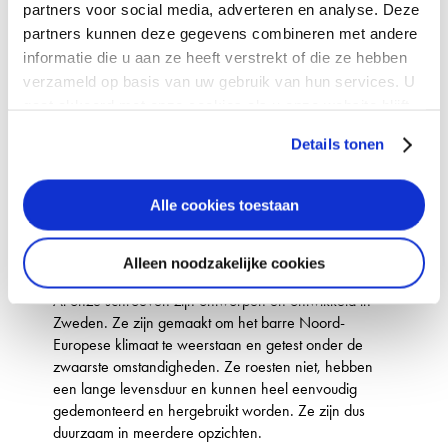
partners voor social media, adverteren en analyse. Deze
partners kunnen deze gegevens combineren met andere
informatie die u aan ze heeft verstrekt of die ze hebben
verzameld op basis van uw gebruik van hun services. U
gaat akkoord met onze cookies als u onze website blijft
gebruiken.
Details tonen
KWALITEIT IN ELK OPZICHT
ONTWORPEN EN
Alle cookies toestaan
ONTWIKKELD IN
ZWEDEN
Alleen noodzakelijke cookies
Al onze schroeven zijn ontworpen en ontwikkeld in
Zweden. Ze zijn gemaakt om het barre Noord-
Europese klimaat te weerstaan en getest onder de
zwaarste omstandigheden. Ze roesten niet, hebben
een lange levensduur en kunnen heel eenvoudig
gedemonteerd en hergebruikt worden. Ze zijn dus
duurzaam in meerdere opzichten.