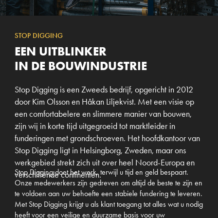
STOP DIGGING
EEN UITBLINKER
IN DE BOUWINDUSTRIE
Stop Digging is een Zweeds bedrijf, opgericht in 2012
door Kim Olsson en Håkan Liljekvist. Met een visie op
een comfortabelere en slimmere manier van bouwen,
zijn wij in korte tijd uitgegroeid tot marktleider in
funderingen met grondschroeven. Het hoofdkantoor van
Stop Digging ligt in Helsingborg, Zweden, maar ons
werkgebied strekt zich uit over heel Noord-Europa en
Stop Digging doet het werk, terwijl u tijd en geld bespaart.
verschillende continenten.
Onze medewerkers zijn gedreven om altijd de beste te zijn en
te voldoen aan uw behoefte een stabiele fundering te leveren.
Met Stop Digging krijgt u als klant toegang tot alles wat u nodig
heeft voor een veilige en duurzame basis voor uw