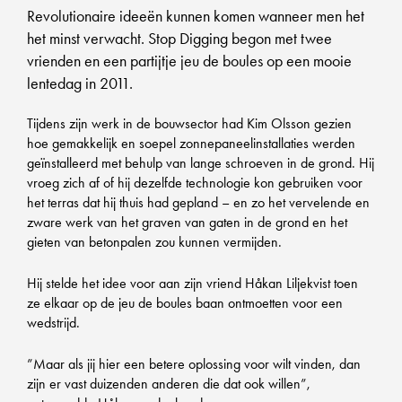
Revolutionaire ideeën kunnen komen wanneer men het
het minst verwacht. Stop Digging begon met twee
vrienden en een partijtje jeu de boules op een mooie
lentedag in 2011.
Tijdens zijn werk in de bouwsector had Kim Olsson gezien
hoe gemakkelijk en soepel zonnepaneelinstallaties werden
geïnstalleerd met behulp van lange schroeven in de grond. Hij
vroeg zich af of hij dezelfde technologie kon gebruiken voor
het terras dat hij thuis had gepland – en zo het vervelende en
zware werk van het graven van gaten in de grond en het
gieten van betonpalen zou kunnen vermijden.
Hij stelde het idee voor aan zijn vriend Håkan Liljekvist toen
ze elkaar op de jeu de boules baan ontmoetten voor een
wedstrijd.
”Maar als jij hier een betere oplossing voor wilt vinden, dan
zijn er vast duizenden anderen die dat ook willen”,