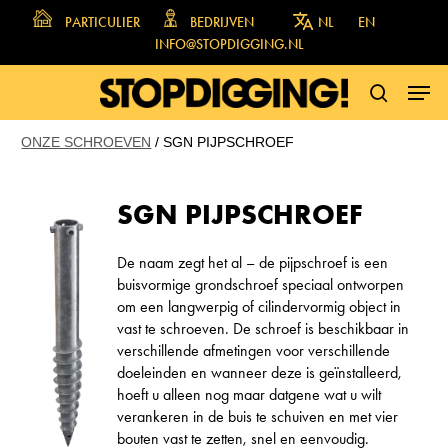
Skip
PARTICULIER
BEDRIJVEN
NL
EN
to
INFO@STOPDIGGING.NL
main
MENU
content
SEARCH
ONZE SCHROEVEN
/
SGN PIJPSCHROEF
SGN PIJPSCHROEF
De naam zegt het al – de pijpschroef is een
buisvormige grondschroef speciaal ontworpen
om een langwerpig of cilindervormig object in
vast te schroeven. De schroef is beschikbaar in
verschillende afmetingen voor verschillende
doeleinden en wanneer deze is geïnstalleerd,
hoeft u alleen nog maar datgene wat u wilt
verankeren in de buis te schuiven en met vier
bouten vast te zetten, snel en eenvoudig.