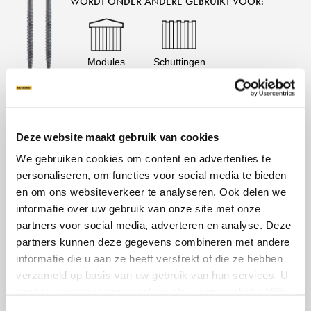
WORDT ONDER ANDERE GEBRUIKT VOOR:
Modules
Schuttingen
LEES MEER
INFORMATIEBLAD
Deze website maakt gebruik van cookies
We gebruiken cookies om content en advertenties te
personaliseren, om functies voor social media te bieden
en om ons websiteverkeer te analyseren. Ook delen we
SGS POSTSCHROEF
informatie over uw gebruik van onze site met onze
Nu hoeft u nooit meer paalfunderingen van
partners voor social media, adverteren en analyse. Deze
beton te gieten. Onze postschroeven maken het
partners kunnen deze gegevens combineren met andere
werk sneller en eenvoudiger – maar zijn even
informatie die u aan ze heeft verstrekt of die ze hebben
stabiel als traditionele paalfunderingen. De
verzameld op basis van uw gebruik van hun services. U
schroeven zijn beschikbaar in twee
gaat akkoord met onze cookies als u onze website blijft
standaardbreedtes, zodat u altijd een passende
gebruiken.