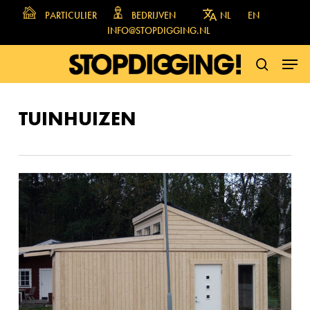
Skip
PARTICULIER
BEDRIJVEN
NL
EN
to
INFO@STOPDIGGING.NL
main
MENU
content
SEARCH
TUINHUIZEN