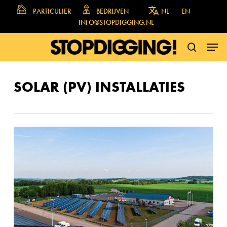
Skip
PARTICULIER
BEDRIJVEN
NL
EN
to
INFO@STOPDIGGING.NL
main
MENU
content
SEARCH
SOLAR (PV) INSTALLATIES