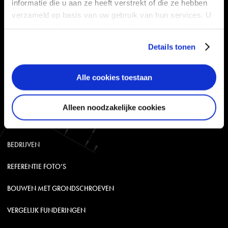
informatie die u aan ze heeft verstrekt of die ze hebben
MACHINES
verzameld op basis van uw gebruik van hun services. U
gaat akkoord met onze cookies als u onze website blijft
FAQ
gebruiken.
Details tonen
PRODUCTOVERZICHT
Alle cookies toestaan
INSPIRATIE
INSPIRATIE
Alleen noodzakelijke cookies
PARTICULIER
BEDRIJVEN
REFERENTIE FOTO’S
BOUWEN MET GRONDSCHROEVEN
VERGELIJK FUNDERINGEN