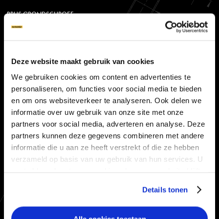
PRIJS GRONDSCHROEF
ONZE SCHROEVEN
APPLICATIES
Deze website maakt gebruik van cookies
We gebruiken cookies om content en advertenties te
MACHINES
personaliseren, om functies voor social media te bieden
FAQ
en om ons websiteverkeer te analyseren. Ook delen we
informatie over uw gebruik van onze site met onze
PRODUCTOVERZICHT
partners voor social media, adverteren en analyse. Deze
partners kunnen deze gegevens combineren met andere
informatie die u aan ze heeft verstrekt of die ze hebben
INSPIRATIE
verzameld op basis van uw gebruik van hun services. U
INSPIRATIE
gaat akkoord met onze cookies als u onze website blijft
gebruiken.
PARTICULIER
Details tonen
BEDRIJVEN