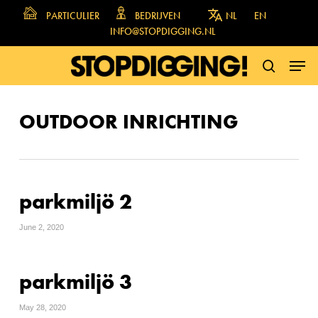
Skip
PARTICULIER
BEDRIJVEN
NL
EN
to
INFO@STOPDIGGING.NL
main
MENU
content
SEARCH
OUTDOOR INRICHTING
parkmiljö 2
June 2, 2020
parkmiljö 3
May 28, 2020