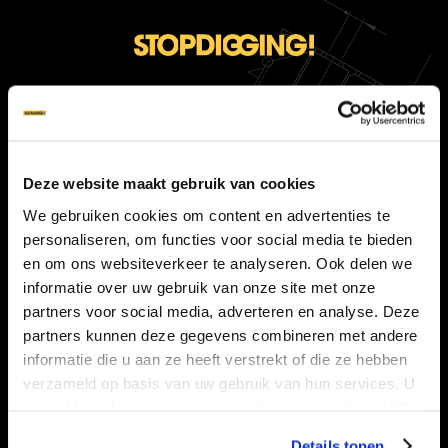
OVER GRONDSCHROEF
PRIJS GRONDSCHROEF
Deze website maakt gebruik van cookies
ONZE SCHROEVEN
We gebruiken cookies om content en advertenties te
APPLICATIES
personaliseren, om functies voor social media te bieden
en om ons websiteverkeer te analyseren. Ook delen we
MACHINES
informatie over uw gebruik van onze site met onze
partners voor social media, adverteren en analyse. Deze
FAQ
partners kunnen deze gegevens combineren met andere
informatie die u aan ze heeft verstrekt of die ze hebben
PRODUCTOVERZICHT
verzameld op basis van uw gebruik van hun services. U
gaat akkoord met onze cookies als u onze website blijft
INSPIRATIE
gebruiken.
Details tonen