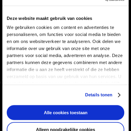
MACHINES
Deze website maakt gebruik van cookies
FAQ
We gebruiken cookies om content en advertenties te
personaliseren, om functies voor social media te bieden
PRODUCTOVERZICHT
en om ons websiteverkeer te analyseren. Ook delen we
informatie over uw gebruik van onze site met onze
INSPIRATIE
partners voor social media, adverteren en analyse. Deze
partners kunnen deze gegevens combineren met andere
INSPIRATIE
informatie die u aan ze heeft verstrekt of die ze hebben
PARTICULIER
verzameld op basis van uw gebruik van hun services. U
gaat akkoord met onze cookies als u onze website blijft
BEDRIJVEN
gebruiken.
Details tonen
REFERENTIE FOTO’S
Alle cookies toestaan
BOUWEN MET GRONDSCHROEVEN
VERGELIJK FUNDERINGEN
Alleen noodzakelijke cookies