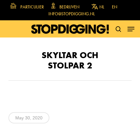
Skip
PARTICULIER
BEDRIJVEN
NL
EN
to
INFO@STOPDIGGING.NL
main
MENU
content
SEARCH
SKYLTAR OCH
STOLPAR 2
May 30, 2020